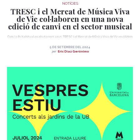
NOTÍCIES
TRESC i el Mercat de Música Viva
de Vic col·laboren en una nova
edició de canvi en el sector musical
Com ja és habitual en els darrers anys, TRESC i el Mercat de Música Viva de Vic revalidem
la nostra col·laboració amb l’objectiu de seguir teixint complicitats entre professionals,
artistes i públics en el sector musical
5 DE SETEMBRE DEL 2024
per
Eric Diaz Gerónimo