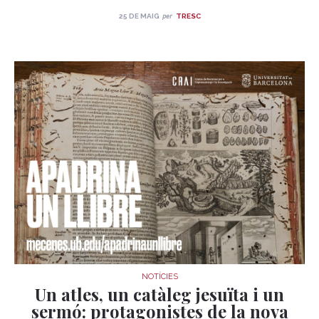
per
25 DE MAIG
TRESC
NOTÍCIES
Un atles, un catàleg jesuïta i un
sermó: protagonistes de la nova