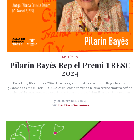
NOTÍCIES
Pilarín Bayés Rep el Premi TRESC
2024
Barcelona, 10 de juny de 2024 - La reconeguda il·lustradora Pilarín Bayés ha estat
guardonada amb el Premi TRESC 2024 en reconeixement a la seva excepcional trajectòria
artística i la seva inestimable contribució a la literatura infantil i a la cultura popular
catalana. El premi es lliurarà el pròxim 27 de juny a l’Antiga Fàbrica Estrella Damm de
7 DE JUNY DEL 2024
Barcelona.
per
Eric Diaz Gerónimo