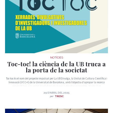
NOTÍCIES
Toc-toc! la ciència de la UB truca a
la porta de la societat
Toc-toc és el nom del projecte impulsat per La UB Divulga, la Unitat de Cultura Científica i
Innovació (UCC+I) de la Universitat de Barcelona, amb l’objectiu d’apropar la recerca
universitària a la societat catalana de manera directa i accessible. Inspirat en
l’onomatopeia que reprodueix el so d’algú que truca a una porta, Toc-toc vol ser
29 D’ABRIL DEL 2025
precisament això: una invitació perquè qualsevol entitat, centre educatiu o equipament
per
TRESC
municipal pugui obrir la porta al coneixement científic i rebre, a casa seva, una xerrada
divulgativa impartida per investigadors i investigadores de la UB.