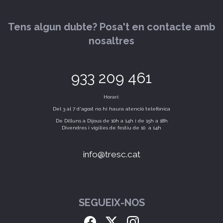
Tens algun dubte? Posa't en contacte amb
nosaltres
933 209 461
Horari:
Del 3 al 7 d'agost no hi haura atenció telefònica
De Dilluns a Dijous de 10h a 14h i de 15h a 18h
Divendres i vigílies de festiu de 10 a 14h
info@tresc.cat
SEGUEIX-NOS