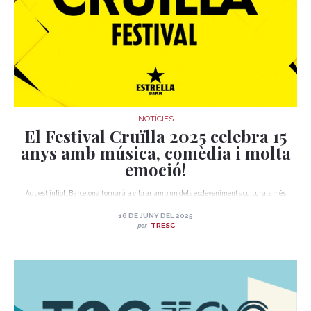
NOTÍCIES
El Festival Cruïlla 2025 celebra 15
anys amb música, comèdia i molta
emoció!
Aquest juliol, Barcelona tornarà a vibrar amb un dels esdeveniments culturals més
esperats de l’estiu: el Festival Cruïlla 2025, que tindrà lloc els dies 9, 10, 11 i 12 de juliol al
ja emblemàtic Parc del Fòrum. Un espai a l’aire lliure, davant del mar i sota les estrelles,
16 DE JUNY DEL 2025
que es converteix cada any en el punt de trobada per a milers d’amants de la música, l’art
per
TRESC
i la cultura.