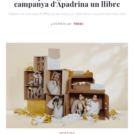
campanya d’Apadrina un llibre
L’objectiu és aconseguir 8.200 euros per restaurar i digitalitzar aquestes tres obres dels
segles XVI, XVII i XVIII que es conserven a la Universitat de Barcelona
per
4 DE MAIG
TRESC
NOTÍCIES