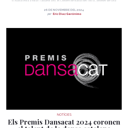
El Nadal està a tocar, i aquest any, el Concert de Nadal del TRESC promet ser una
experiència inoblidable. El pròxim diumenge 22 de desembre, a les 18h, el grup de música
familiar Xiula transformarà l’escenari del Casino l’Aliança del Poblenou en un espai
26 DE NOVEMBRE DEL 2024
d’energia, diversió i interacció per a tota la família.
per
Eric Diaz Gerónimo
NOTÍCIES
Els Premis Dansacat 2024 coronen