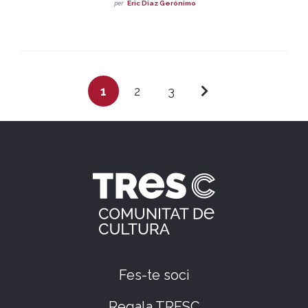
per
Eric Diaz Gerónimo
1
2
3
Fes-te soci
Regala TRESC