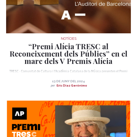
NOTÍCIES
“Premi Alícia TRESC al
Reconeixement dels Públics” en el
marc dels V Premis Alícia
TRESC · Comunitat de Cultura i l’Acadèmia Catalana de la Música presenten el Premi
Alícia TRESC al reconeixement dels Públics, una nova col·laboració emmarcada en la
celebració de la cinquena edició dels Premis Alícia 2024.
13 DE JUNY DEL 2024
per
Eric Diaz Gerónimo