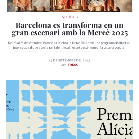
NOTÍCIES
Barcelona es transforma en un
gran escenari amb la Mercè 2025
Del 23 al 28 de setembre, Barcelona celebra la Mercè 2025 amb una programació diversa i
internacional que aposta pel talent local, les arts escèniques i la cultura popular.
Enguany, la festa major de la ciutat desplega 107 concerts, 55 actuacions de cultura
popular i 80 espectacles de carrer repartits en 26 espais de 8 districtes.
15 DE SETEMBRE DEL 2025
per
TRESC