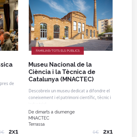
FAMILIAR/TOTS ELS PÚBLICS
ssica
Museu Nacional de la
Ciència i la Tècnica de
Catalunya (MNACTEC)
pres de
Descobreix un museu dedicat a difondre el
coneixement i el patrimoni científic, tècnic i
industrial.
De dimarts a diumenge
MNACTEC
Terrassa
2x1
2x1
8€
6€