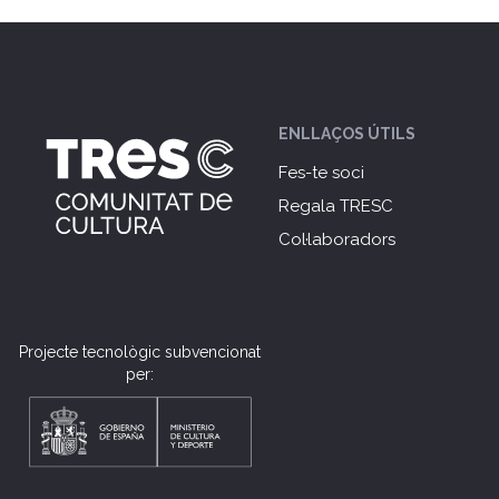
ENLLAÇOS ÚTILS
Fes-te soci
Regala TRESC
Col·laboradors
Projecte tecnològic subvencionat
per: