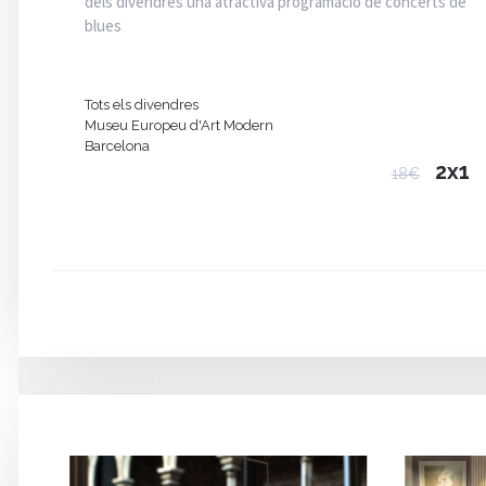
dels divendres una atractiva programació de concerts de
blues
Tots els divendres
Museu Europeu d'Art Modern
Barcelona
2x1
18€