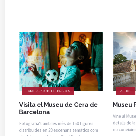
FAMILIAR/TOTS ELS PÚBLICS
ALTRES
Visita el Museu de Cera de
Museu P
Barcelona
Vine al Mus
detalls de l
Fotografia't amb les més de 150 figures
no coneixies
distribuides en 28 escenaris temàtics com