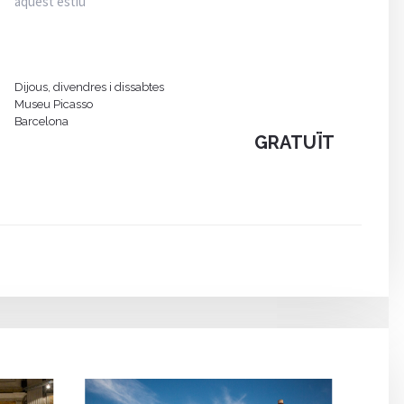
aquest estiu
Dijous, divendres i dissabtes
Museu Picasso
Barcelona
GRATUÏT