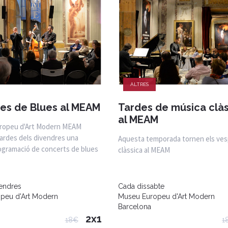
ALTRES
es de Blues al MEAM
Tardes de música clà
al MEAM
ropeu d'Art Modern MEAM
tardes dels divendres una
Aquesta temporada tornen els ves
rogramació de concerts de blues
clàssica al MEAM
vendres
Cada dissabte
peu d'Art Modern
Museu Europeu d'Art Modern
Barcelona
2x1
18€
1