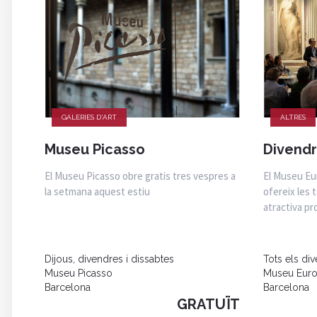
GALERIES D'ART
ALTRES
Museu Picasso
Divendr
El Museu Picasso obre gratis tres vespres a
El Museu Eu
la setmana aquest estiu
ofereix les 
atractiva p
Dijous, divendres i dissabtes
Tots els di
Museu Picasso
Museu Euro
Barcelona
Barcelona
GRATUÏT