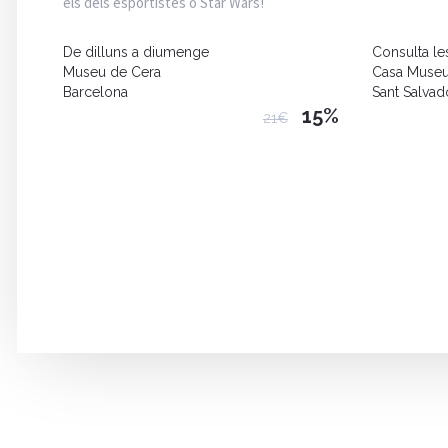
els dels esportistes o Star Wars!
De dilluns a diumenge
Consulta le
Museu de Cera
Casa Museu
Barcelona
Sant Salvado
15%
21€