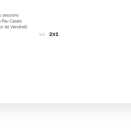
s sessions
 Pau Casals
r (el Vendrell)
2x1
8€