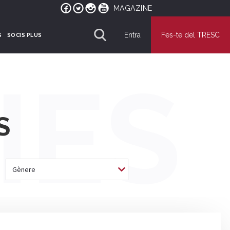
MAGAZINE
Entra
Fes-te del TRESC
S
SOCIS PLUS
IES
S
Gènere