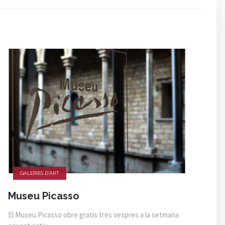
GALERIES D'ART
Museu Picasso
El Museu Picasso obre gratis tres vespres a la setmana