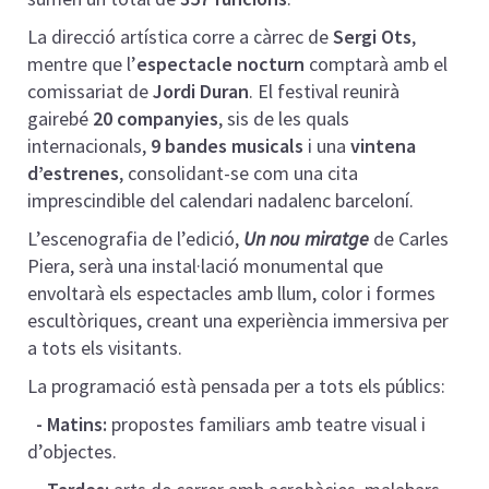
La direcció artística corre a càrrec de
Sergi Ots
,
mentre que l’
espectacle nocturn
comptarà amb el
comissariat de
Jordi Duran
. El festival reunirà
gairebé
20 companyies
, sis de les quals
internacionals,
9 bandes musicals
i una
vintena
d’estrenes
, consolidant-se com una cita
imprescindible del calendari nadalenc barceloní.
L’escenografia de l’edició,
Un nou miratge
de Carles
Piera, serà una instal·lació monumental que
envoltarà els espectacles amb llum, color i formes
escultòriques, creant una experiència immersiva per
a tots els visitants.
La programació està pensada per a tots els públics:
- Matins:
propostes familiars amb teatre visual i
d’objectes.