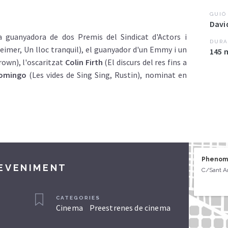
GUIÓ
Davi
 guanyadora de dos Premis del Sindicat d'Actors i
DURA
mer, Un lloc tranquil), el guanyador d'un Emmy i un
145 
rown), l'oscaritzat
Colin Firth
(El discurs del res fins a
omingo
(Les vides de Sing Sing, Rustin), nominat en
Phenom
DEVENIMENT
C/Sant An
CATEGORIES
Cinema
Preestrenes de cinema