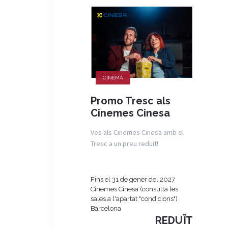
CINEMA
Promo Tresc als
Cinemes Cinesa
Ves als Cinemes Cinesa amb el
Tresc a un preu reduït!
Fins el 31 de gener del 2027
Cinemes Cinesa (consulta les
sales a l'apartat "condicions")
Barcelona
REDUÏT