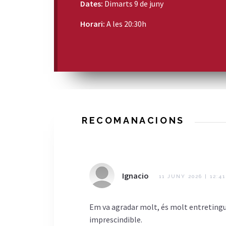
Dates:
Dimarts 9 de juny
Horari:
A les 20:30h
RECOMANACIONS
Ignacio
11 JUNY 2026 | 12:4
Em va agradar molt, és molt entretingu
imprescindible.