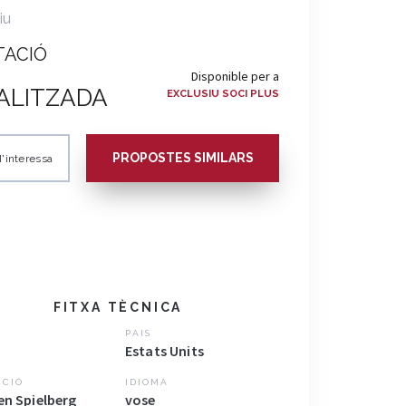
iu
TACIÓ
Disponible per a
ALITZADA
EXCLUSIU SOCI PLUS
PROPOSTES SIMILARS
'interessa
FITXA TÈCNICA
PAIS
Estats Units
CCIÓ
IDIOMA
en Spielberg
vose