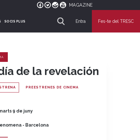
MAGAZINE
Entra
Fes-te del TRESC
S
SOCIS PLUS
MA
 día de la revelación
STRENA
PREESTRENES DE CINEMA
marts 9 de juny
enomena - Barcelona