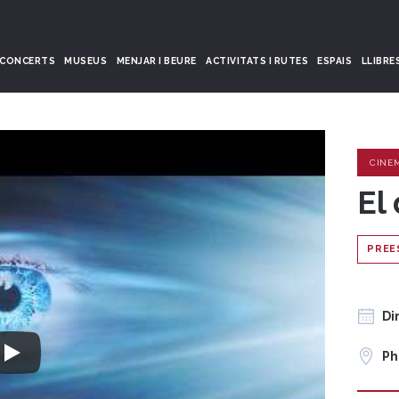
CONCERTS
MUSEUS
MENJAR I BEURE
ACTIVITATS I RUTES
ESPAIS
LLIBRE
CINE
El
PREE
Di
Ph