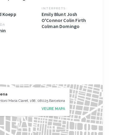
INTÈRPRETS:
d Koepp
Emily Blunt Josh
O'Connor Colin Firth
DA
Colman Domingo
min
ena
toni Maria Claret, 168, 08025 Barcelona
VEURE MAPA