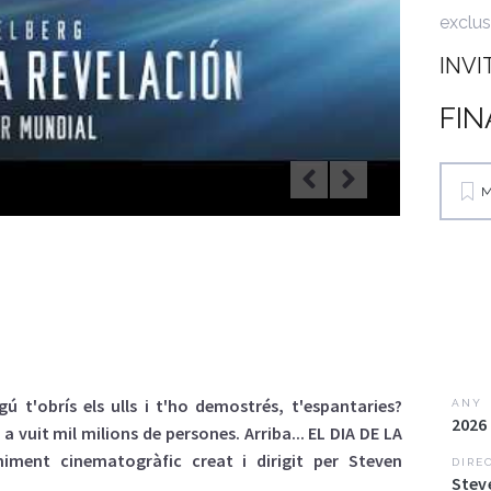
exclus
INVI
FIN
M
gú t'obrís els ulls i t'ho demostrés, t'espantaries?
ANY
2026
 a vuit mil milions de persones. Arriba... EL DIA DE LA
iment cinematogràfic creat i dirigit per Steven
DIRE
Stev