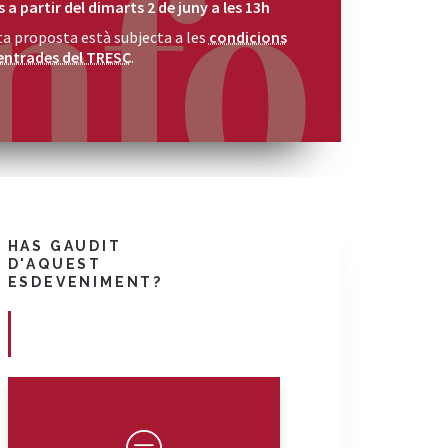
a partir del dimarts 2 de juny a les 13h
a proposta està subjecta a les
condicions
entrades del TRESC
.
HAS GAUDIT
D'AQUEST
ESDEVENIMENT?