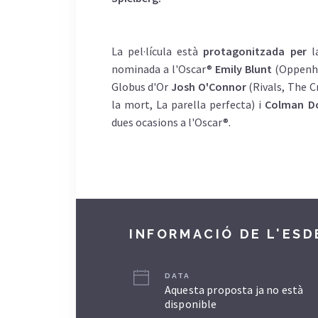
La pel·lícula està
protagonitzada per
la
nominada a l'Oscar®
Emily Blunt
(Oppenhei
Globus d'Or
Josh O'Connor
(Rivals, The C
la mort, La parella perfecta) i
Colman D
dues ocasions a l'Oscar®.
INFORMACIÓ DE L'ES
DATA
Aquesta proposta ja no està
disponible