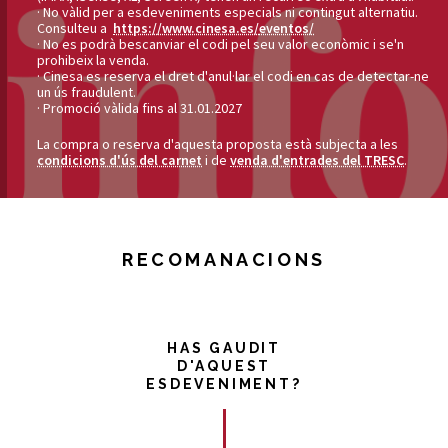
· No vàlid per a esdeveniments especials ni contingut alternatiu.
Consulteu a
https://www.cinesa.es/
eventos/
· No es podrà bescanviar el codi pel seu valor econòmic i se'n
prohibeix la venda.
· Cinesa es reserva el dret d'anul·lar el codi en cas de detectar-ne
un ús fraudulent.
· Promoció vàlida fins al 31.01.2027
La compra o reserva d'aquesta proposta està subjecta a les
condicions d'ús del carnet
i de
venda d'entrades del TRESC
.
RECOMANACIONS
HAS GAUDIT
D'AQUEST
ESDEVENIMENT?