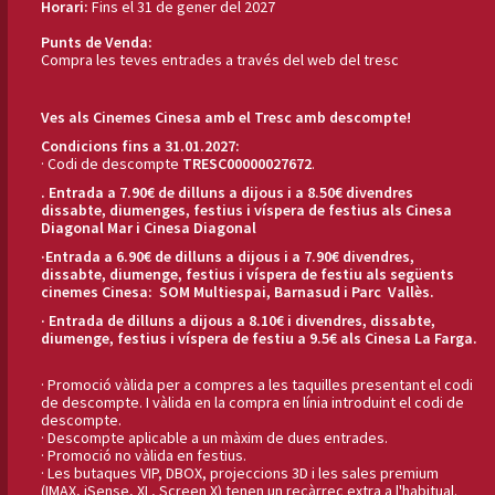
Horari:
Fins el 31 de gener del 2027
Punts de Venda:
Compra les teves entrades a través del web del tresc
Ves als Cinemes Cinesa amb el Tresc amb descompte!
Condicions fins a 31.01.2027:
· Codi de descompte
TRESC00000027672
.
. Entrada a 7.90€ de dilluns a dijous i a 8.50€ divendres
dissabte, diumenges, festius i víspera de festius als Cinesa
Diagonal Mar i Cinesa Diagonal
·Entrada a 6.90€ de dilluns a dijous i a 7.90€
divendres,
dissabte, diumenge, festius i víspera de festiu
als següents
cinemes Cinesa: SOM Multiespai, Barnasud i Parc Vallès.
· Entrada de dilluns a dijous a 8.10€ i divendres, dissabte,
diumenge, festius i víspera de festiu a 9.5€ als Cinesa La Farga.
· Promoció vàlida per a compres a les taquilles presentant el codi
de descompte. I vàlida en la compra en línia introduint el codi de
descompte.
· Descompte aplicable a un màxim de dues entrades.
· Promoció no vàlida en festius.
· Les butaques VIP, DBOX, projeccions 3D i les sales premium
(IMAX, iSense, XL, Screen X) tenen un recàrrec extra a l'habitual.