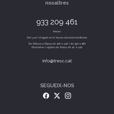
nosaltres
933 209 461
Horari:
Del 3 al 7 d'agost no hi haura atenció telefònica
De Dilluns a Dijous de 10h a 14h i de 15h a 18h
Divendres i vigílies de festiu de 10 a 14h
info@tresc.cat
SEGUEIX-NOS