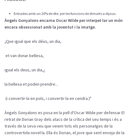
Entrades amb un 20% de dte. per les funcions de dimarts a dijous.
Àngels Gonyalons encarna Oscar Wilde per interpel·lar un món
encara obsessionat amb la joventut i la imatge.
¿Que igual que els déus, un dia,
et van donar bellesa,
igual els deus, un dia,¿
la bellesa et poden prendre...
(i convertir-la en pols, i convertir-la en cendra.)"
Àngels Gonyalons es posa en la pell d'Oscar Wilde per defensar El
retrat de Dorian Gray dels atacs de la crítica del seu temps i és a
través de la seva veu que veiem tots els personatges de la
controvertida novel·la. Ella és Dorian, el jove que sent enveja de la