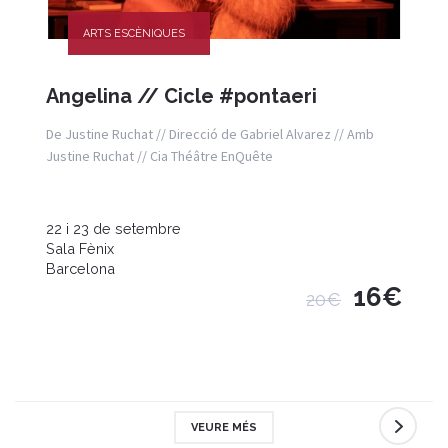
ARTS ESCÈNIQUES
Angelina // Cicle #pontaeri
De Justine Ruchat // Direcció de Gabriel Alvarez // Amb
Justine Ruchat // Cia Théâtre EnQuête
22 i 23 de setembre
Sala Fènix
Barcelona
16€
20€
VEURE MÉS