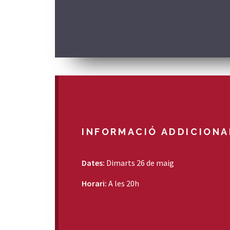
INFORMACIÓ ADDICIONA
Dates:
Dimarts 26 de maig
Horari:
A les 20h