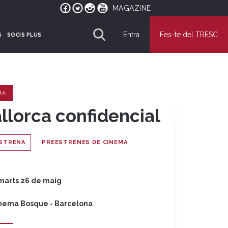
MAGAZINE
Entra
Fes-te del TRESC
S
SOCIS PLUS
MA
llorca confidencial
STRENA
PREESTRENES DE CINEMA
marts 26 de maig
nema Bosque - Barcelona