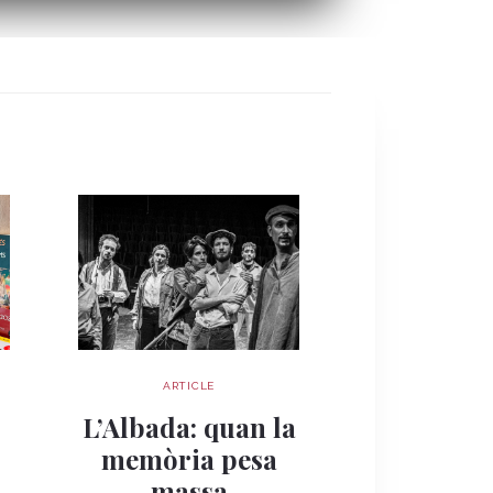
ARTICLE
ARTIC
Quan la 
s
L’Albada: quan la
esdevé re
memòria pesa
Palau Robe
massa