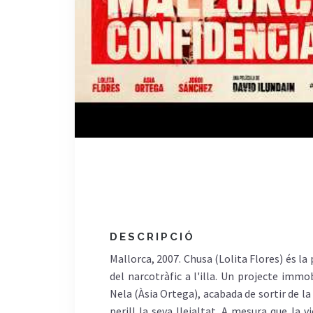
DESCRIPCIÓ
Mallorca, 2007. Chusa (Lolita Flores) és l
del narcotràfic a l'illa. Un projecte immo
Nela (Àsia Ortega), acabada de sortir de l
perill la seva lleialtat. A mesura que la 