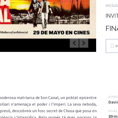
exclus
INVI
FIN
M
a poderosa matriarca de Son Canal, un poblat epicentre
DIRE
Davi
biliari n'amenaça el poder i l'imperi. La seva neboda,
a presó, descobreix un fosc secret de Chusa que posa en
DURA
89 m
violència s'intensifica, Nela només té dues opcions: la