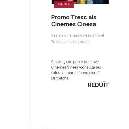
CINEMA
Promo Tresc als
Cinemes Cinesa
Ves als Cinemes Cinesa amb el
Tresc a un preu reduït!
Fins el 31 de gener del 2027
Cinemes Cinesa (consulta les
sales a l'apartat "condicions")
Barcelona
REDUÏT