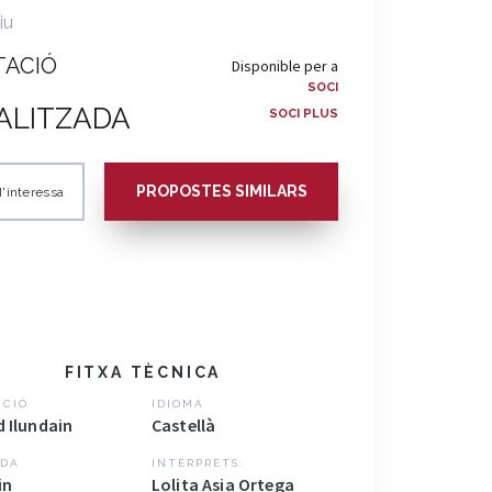
iu
TACIÓ
Disponible per a
SOCI
ALITZADA
SOCI PLUS
PROPOSTES SIMILARS
'interessa
FITXA TÈCNICA
CCIÓ
IDIOMA
d Ilundain
Castellà
DA
INTÈRPRETS:
in
Lolita Asia Ortega