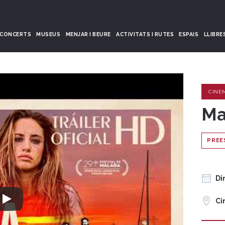
CONCERTS
MUSEUS
MENJAR I BEURE
ACTIVITATS I RUTES
ESPAIS
LLIBRE
CINE
Ma
PREE
Di
Ci