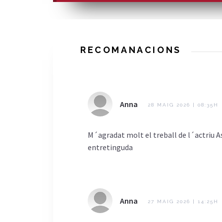
RECOMANACIONS
Anna
28 MAIG 2026 | 08:35H
M´agradat molt el treball de l´actriu As
entretinguda
Anna
27 MAIG 2026 | 14:25H