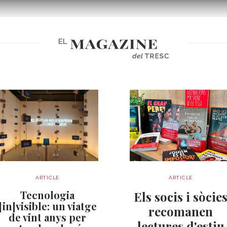
ARTICLE
ARTICLE
Tecnologia
Els socis i sòcie
[in]visible: un viatge
recomanen
de vint anys per
lectures d'estiu