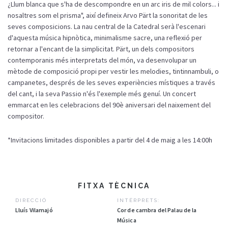
¿Llum blanca que s'ha de descompondre en un arc iris de mil colors... i
nosaltres som el prisma", així defineix Arvo Pärt la sonoritat de les
seves composicions. La nau central de la Catedral serà l'escenari
d'aquesta música hipnòtica, minimalisme sacre, una reflexió per
retornar a l'encant de la simplicitat. Pärt, un dels compositors
contemporanis més interpretats del món, va desenvolupar un
mètode de composició propi per vestir les melodies, tintinnambuli, o
campanetes, després de les seves experiències místiques a través
del cant, i la seva Passio n'és l'exemple més genuí. Un concert
emmarcat en les celebracions del 90è aniversari del naixement del
compositor.
*Invitacions limitades disponibles a partir del 4 de maig a les 14:00h
FITXA TÈCNICA
DIRECCIÓ
INTÈRPRETS:
Lluís Vilamajó
Cor de cambra del Palau de la
Música