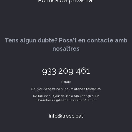
Política de privacitat
Tens algun dubte? Posa't en contacte amb
nosaltres
933 209 461
Horari:
Del 3 al 7 d'agost no hi haura atenció telefònica
De Dilluns a Dijous de 10h a 14h i de 15h a 18h
Divendres i vigílies de festiu de 10 a 14h
info@tresc.cat