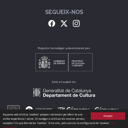
SEGUEIX-NOS
Projecte tecnològic subvencionat per:
Amb el suport de:
Aquesta web utilitza 'cookies' pròpies i de tercers per oferir-te una
Accepta
millor experiència i servei. Al navegar o utilitzar els nostres serveis,
acceptes l'ús que fem de les 'cookies'. Si ho vols, pots canviar la configuració de 'cookies'.
Més
informació
CLUB CATALÀ DE CULTURA, S.L. B64175235 CARRER PERÚ, 186 - 08020 - BARCELONA