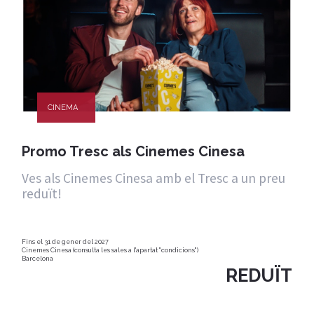
CINEMA
Promo Tresc als Cinemes Cinesa
Ves als Cinemes Cinesa amb el Tresc a un preu
reduït!
Fins el 31 de gener del 2027
Cinemes Cinesa (consulta les sales a l'apartat "condicions")
Barcelona
REDUÏT