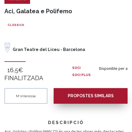
Aci, Galatea e Polifemo
CLÀSSICA
Gran Teatre del Liceu - Barcelona
Disponible per a
SOCI
16,5€
SOCI PLUS
FINALITZADA
PROPOSTES SIMILARS
M'interessa
DESCRIPCIÓ
Acis, Galatea i Polifem
(HWV 72) és una de les obres més destacades