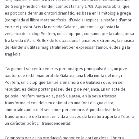
de Georg Friedrich Händel, composta l'any 1708. Aquesta obra, que
es pot considerar un oratori dramàtic, es basa en la mitologia grega
(compilada al llibre Metamorfosis, d'Ovidi) i explica la història d'amor
entre el pastor Acis i la nereida Galatea, així com la gelosia i la
venjança del ciclop Polifem, un ciclop que, consumit per la ràbia, posa
fi a la vida d'Acis. Reflex de les passions humanes extremes, la música
de Händel s'utilitza magistralment per expressar l'amor, el desig i la
tragèdia.
L'argument se centra en tres personatges principals: Acis, un jove
pastor que està enamorat de Galatea, una bella nimfa del mar, i
Polifem, un ciclop que també s'enamora de Galatea i que, en ser
rebutjat, es deixa portar pel seu desig de venjança. En un acte de
gelosia, Polifem mata Acis, però Galatea, en la seva tristesa,
transforma el cos del seu estimat en una font d'aigua clara,
immortalitzant així el seu amor per sempre. Aquesta idea de la
transformació de la mort en vida a través de la natura aporta a l'òpera
un caràcter poètic i transcendental.
Composta per a una producció menor en la cort anglesa, l'òpera