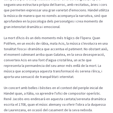
segueix una estructura pròpia del barroc, amb recitatius, àries i cors
que permeten expressar una gran varietat d'emocions. Händel utilitza
la música de manera que no només acompanya la narrativa, sinó que
aprofundeix en la psicologia dels personatges i crea moments de
gran intensitat dramàtica i emocional.
La mort d'Acis és un dels moments més tràgics de l'òpera. Quan
Polifem, en un excés de ràbia, mata Acis, la música s'involucra en una
tonalitat fosca i dramàtica que accentua el patiment. No obstant això,
el moment culminant arriba quan Galatea, en la seva desesperació,
converteix Acis en una font d'aigua cristal·lina, un acte que
representa la permanència del seu amor més enllà de la mort. La
música que acompanya aquesta transformació és serena i lírica, i
aporta una sensació de tranquil·litat i eternitat.
Un concert amb belles i bèsties en el context del periple inicial de
Händel quan, a Itàlia, va aprendre l'ofici de compositor operístic.
René Jacobs ens endinsarà en aquesta cantata/serenata dramàtica
escrita el 1708, quan el músic alemany va oferir l'obra a la duquessa
de Laurenzana, en ocasió del casament de la seva neboda.