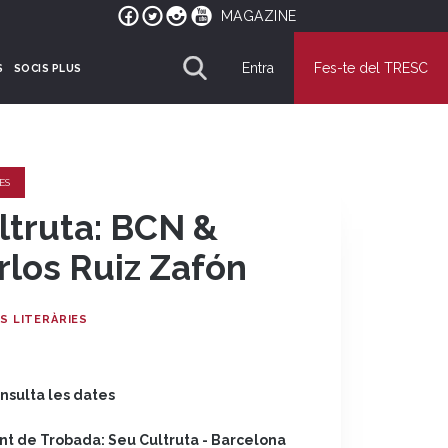
MAGAZINE
Entra
Fes-te del TRESC
S
SOCIS PLUS
ES
ltruta: BCN &
rlos Ruiz Zafón
S LITERÀRIES
nsulta les dates
nt de Trobada: Seu Cultruta - Barcelona