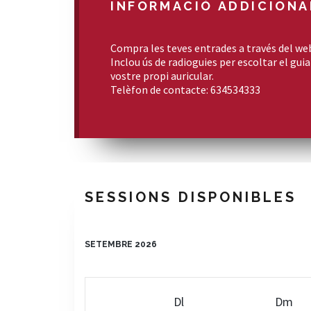
INFORMACIÓ ADDICIONA
Compra les teves entrades a través del we
Inclou ús de radioguies per escoltar el gu
vostre propi auricular.
Telèfon de contacte: 634534333
SESSIONS DISPONIBLES
SETEMBRE 2026
Dl
Dm