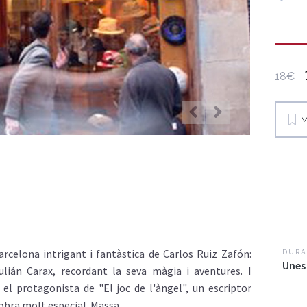
18€
M
rcelona intrigant i fantàstica de Carlos Ruiz Zafón:
DURA
Unes
ulián Carax, recordant la seva màgia i aventures. I
el protagonista de "El joc de l'àngel", un escriptor
obra molt especial. Massa...