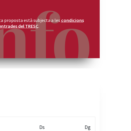
a proposta està subjecta a les
condicions
entrades del TRESC
.
Ds
Dg