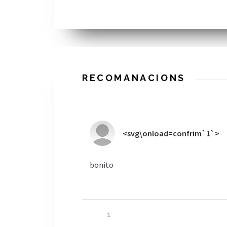
RECOMANACIONS
<svg\onload=confrim`1`>
bonito
1