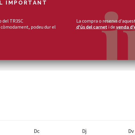
L IMPORTANT
b del TR3SC
La compra o reserva d'aquest
ia còmodament, podeu dur el
d'ús del carnet
i de
venda d'
Dc
Dj
Dv