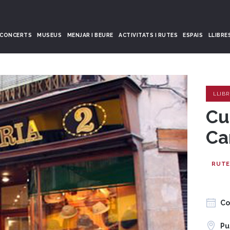
CONCERTS
MUSEUS
MENJAR I BEURE
ACTIVITATS I RUTES
ESPAIS
LLIBRE
LLIBR
Cu
Ca
RUTE
Co
Pu