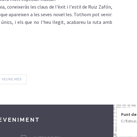
 coneixeràs les claus de l'èxit i l'estil de Ruiz Zafón,
ue apareixen a les seves novel·les. Tothom pot venir:
 únics, i els que no l'heu llegit, acabareu la ruta amb
VEURE MÉS
Punt de
DEVENIMENT
C/Estruc