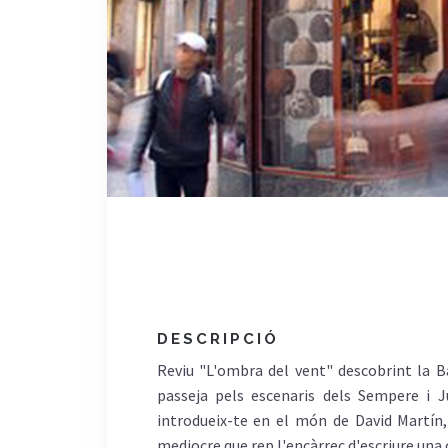
DESCRIPCIÓ
Reviu "L'ombra del vent" descobrint la Ba
passeja pels escenaris dels Sempere i J
introdueix-te en el món de David Martín, 
mediocre que rep l'encàrrec d'escriure una 