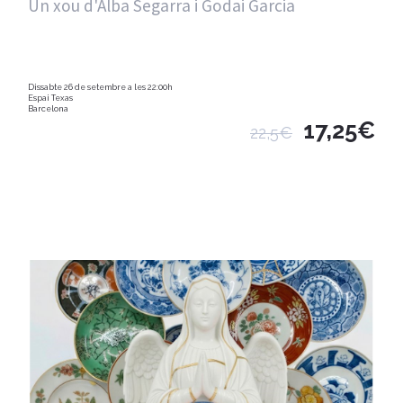
Un xou d'Alba Segarra i Godai Garcia
Dissabte 26 de setembre a les 22:00h
Espai Texas
Barcelona
17,25€
22,5€