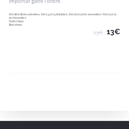
importar gaire l'ordre.
Del 18 al 18 de setembre, Del 23 al 23 d'octubre, Del 20 al 20 de novembre i Del 11 al 11
de desembre
Teatre Goya
Barcelona
13€
13€