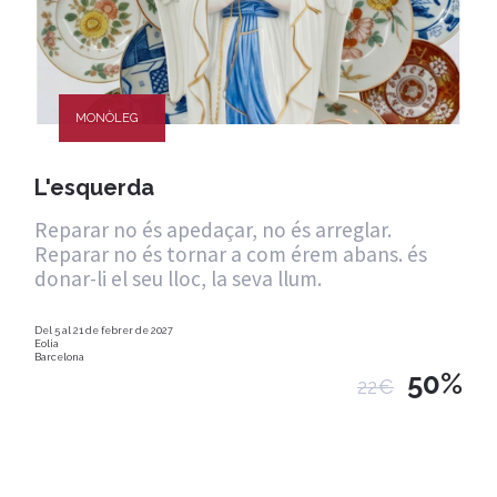
MONÒLEG
L'esquerda
Reparar no és apedaçar, no és arreglar.
Reparar no és tornar a com érem abans. és
donar-li el seu lloc, la seva llum.
Del 5 al 21 de febrer de 2027
Eolia
Barcelona
50%
22€