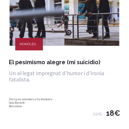
MONÒLEG
El pesimismo alegre (mi suicidio)
Un al·legat impregnat d'humor i d'ironia
fatalista.
Del 25 de setembre a l'11 d'octubre
Sala Beckett
Barcelona
18€
22€