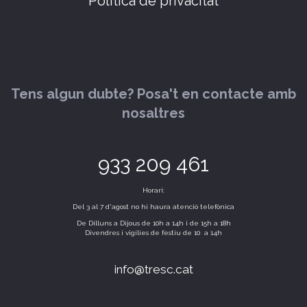
Política de privacitat
Tens algun dubte? Posa't en contacte amb
nosaltres
933 209 461
Horari:
Del 3 al 7 d'agost no hi haura atenció telefònica
De Dilluns a Dijous de 10h a 14h i de 15h a 18h
Divendres i vigílies de festiu de 10 a 14h
info@tresc.cat