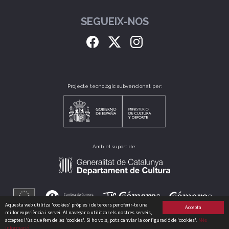
SEGUEIX-NOS
Projecte tecnològic subvencionat per:
Amb el suport de:
Aquesta web utilitza 'cookies' pròpies i de tercers per oferir-te una
Accepta
millor experiència i servei. Al navegar o utilitzar els nostres serveis,
acceptes l'ús que fem de les 'cookies'. Si ho vols, pots canviar la configuració de 'cookies'.
Més
informació
CLUB CATALÀ DE CULTURA, S.L. B64175235 CARRER PERÚ, 186 - 08020 - BARCELONA