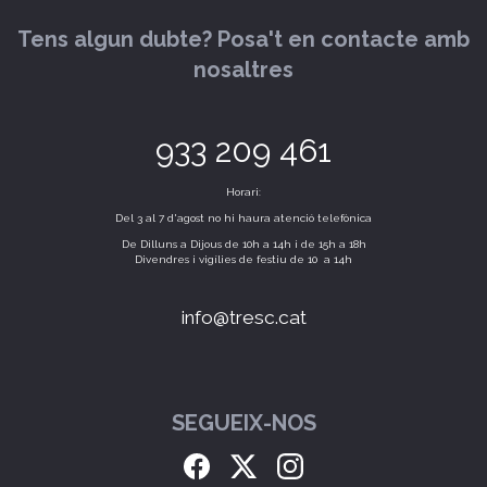
Tens algun dubte? Posa't en contacte amb
nosaltres
933 209 461
Horari:
Del 3 al 7 d'agost no hi haura atenció telefònica
De Dilluns a Dijous de 10h a 14h i de 15h a 18h
Divendres i vigílies de festiu de 10 a 14h
info@tresc.cat
SEGUEIX-NOS